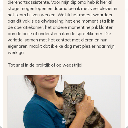
dierenartsassistente. Voor mijn diploma heb ik hier al
stage mogen lopen en daarna ben ik met veel plezier in
het team blijven werken. Wat ik het meest waardeer
Beheer toestemming
aan dit vak is de afwisseling: het ene moment sta ik in
de operatiekamer, het andere moment help ik klanten
aan de balie of ondersteun ik in de spreekkamer. Die
Om de beste ervaringen te bieden, gebruiken wij technologieën
zoals cookies om informatie over je apparaat op te slaan en/of te
variatie, samen met het contact met dieren én hun
raadplegen. Door in te stemmen met deze technologieën kunnen wij
eigenaren, maakt dat ik elke dag met plezier naar mijn
gegevens zoals surfgedrag of unieke ID's op deze site verwerken.
werk ga.
Als je geen toestemming geeft of uw toestemming intrekt, kan dit
een nadelige invloed hebben op bepaalde functies en
mogelijkheden.
Tot snel in de praktijk of op wedstrijd!
Accepteren
Weigeren
Bekijk voorkeuren
Privacybeleid