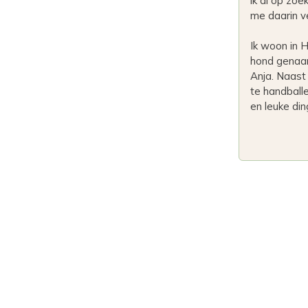
ik al op zoe
me daarin v
Ik woon in 
hond genaa
Anja. Naast 
te handball
en leuke di